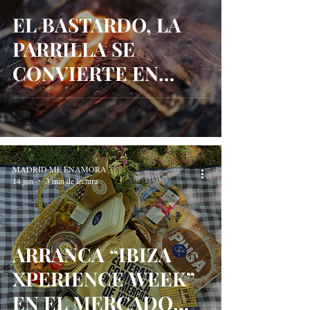
EL BASTARDO, LA
PARRILLA SE
CONVIERTE EN
PROTAGONISTA
DEL TAPEO
MADRILEÑO
MADRID ME ENAMORA
14 jun
3 min de lectura
ARRANCA “IBIZA
XPERIENCE WEEK”
EN EL MERCADO