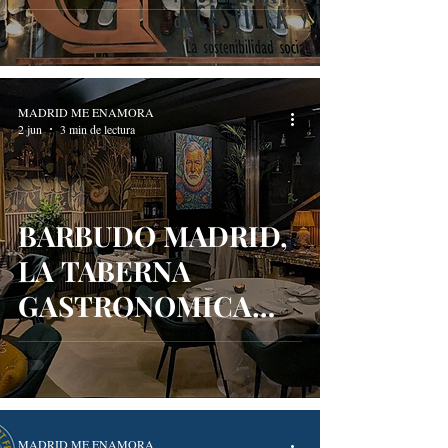
HOSTELERÍA Y
TURISMO DE
CASTILLA Y LEÓN
MADRID ME ENAMORA
2 jun
3 min de lectura
BARBUDO MADRID,
LA TABERNA
GASTRONOMICA
QUE HA
CONQUISTADO EL
BARRIO DE
SALAMANCA
MADRID ME ENAMORA