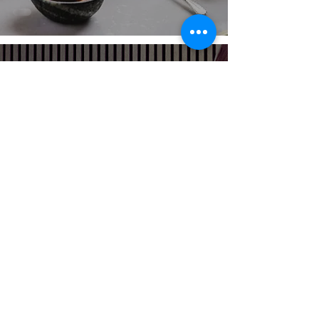
MADRID ME ENAMORA
25 may
3 min de lectura
PERDER VOLUMEN
vs PERDER PESO: LO
QUE NADIE TE
EXPLICA
MADRID ME ENAMORA
19 may
2 min de lectura