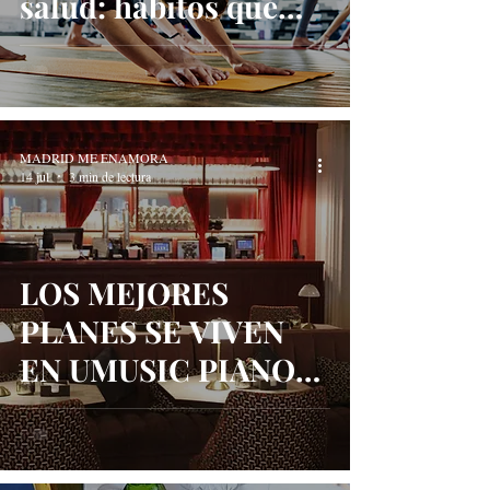
salud: hábitos que
están transformando
el bienestar
MADRID ME ENAMORA
14 jul
3 min de lectura
LOS MEJORES
PLANES SE VIVEN
EN UMUSIC PIANO
BAR CASA CHICOTE