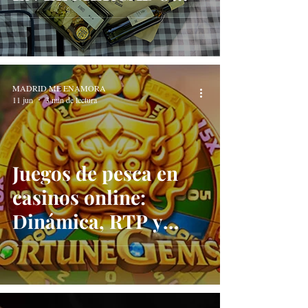
MUNICIPAL DE
IBIZA
MADRID ME ENAMORA
11 jun
3 min de lectura
Juegos de pesca en
casinos online:
Dinámica, RTP y
perfil del jugador