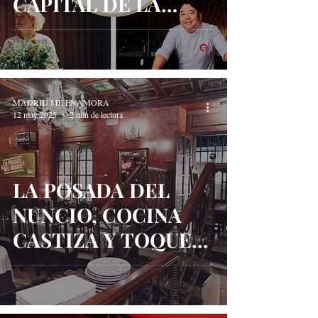
CAPITAL DE LA
GASTRONOMÍA LOS
PRÓXIMOS 19 Y 20
DE MAYO
MADRID ME ENAMORA
12 may 2025
2 min de lectura
LA POSADA DEL
NUNCIO, COCINA
CASTIZA Y TOQUES
VANGUARDISTAS EN
EL MADRID DE LOS
AUSTRIAS