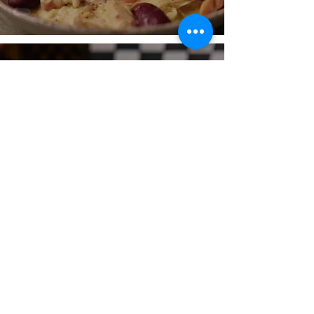
MUCHO MENOS
DINERO
MADRID ME ENAMORA
19 mar 2025
2 min de lectura
MARZO SABE A
CERDO IBÉRICO
FRESCO EN LOS
RESTAURANTES DEL
GRUPO
CACHIVACHE
@madridmeenamora
8 mar 2025
2 min de lectura