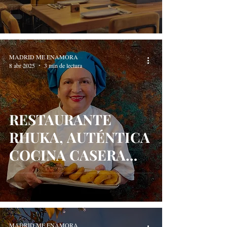
DESENFADADA QUE
TRIUNFA EN
ARGUELLES
MADRID ME ENAMORA
8 abr 2025
3 min de lectura
RESTAURANTE
RHUKA, AUTÉNTICA
COCINA CASERA
CHILENA
MADRID ME ENAMORA