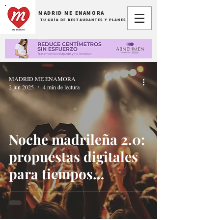
MADRID ME ENAMORA
TU GUÍA DE RESTAURANTES Y PLANES
MADRID ME ENAMORA
2 jun 2025
4 min de lectura
Noche madrileña 2.0:
propuestas digitales
para tiempos
modernos