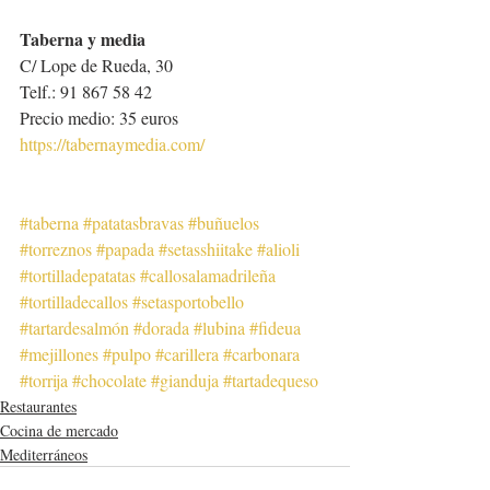
Taberna y media
C/ Lope de Rueda, 30
Telf.: 91 867 58 42
Precio medio: 35 euros
https://tabernaymedia.com/
#taberna
#patatasbravas
#buñuelos
#torreznos
#papada
#setasshiitake
#alioli
#tortilladepatatas
#callosalamadrileña
#tortilladecallos
#setasportobello
#tartardesalmón
#dorada
#lubina
#fideua
#mejillones
#pulpo
#carillera
#carbonara
#torrija
#chocolate
#gianduja
#tartadequeso
Restaurantes
Cocina de mercado
Mediterráneos