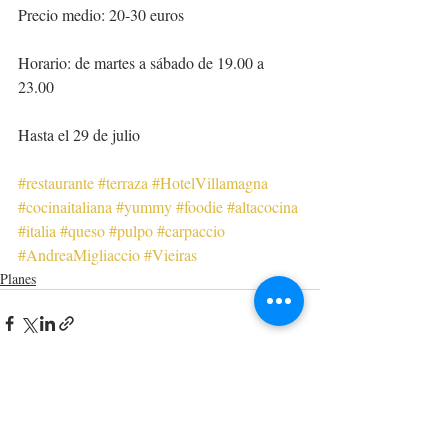
Precio medio: 20-30 euros
Horario: de martes a sábado de 19.00 a 
23.00
Hasta el 29 de julio 
#restaurante
#terraza
#HotelVillamagna
#cocinaitaliana
#yummy
#foodie
#altacocina
#italia
#queso
#pulpo
#carpaccio
#AndreaMigliaccio
#Vieiras
Planes
Entradas recientes
Ver todo