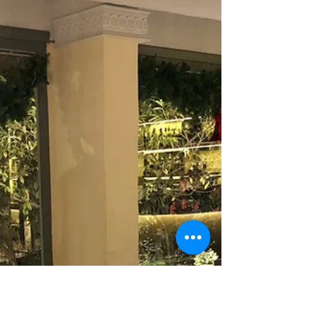
GASTRONOMÍA
MADRILEÑA DE AYER Y
HOY
Pasear por la Cava Baja y descubrir sus bares
siempre es un placer, especialmente cuando te
encuentras con uno que mima el producto y le...