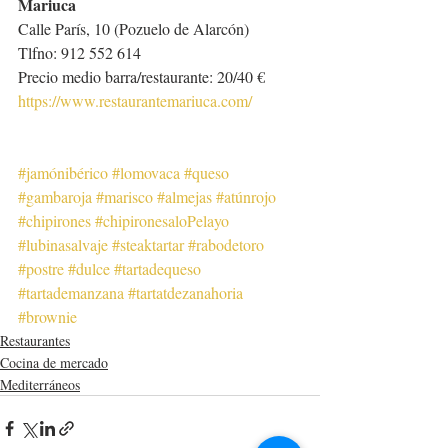
Mariuca
Calle París, 10 (Pozuelo de Alarcón)
Tlfno: 912 552 614
Precio medio barra/restaurante: 20/40 €
https://www.restaurantemariuca.com/
#jamónibérico
#lomovaca
#queso
#gambaroja
#marisco
#almejas
#atúnrojo
#chipirones
#chipironesaloPelayo
#lubinasalvaje
#steaktartar
#rabodetoro
#postre
#dulce
#tartadequeso
#tartademanzana
#tartatdezanahoria
#brownie
Restaurantes
Cocina de mercado
Mediterráneos