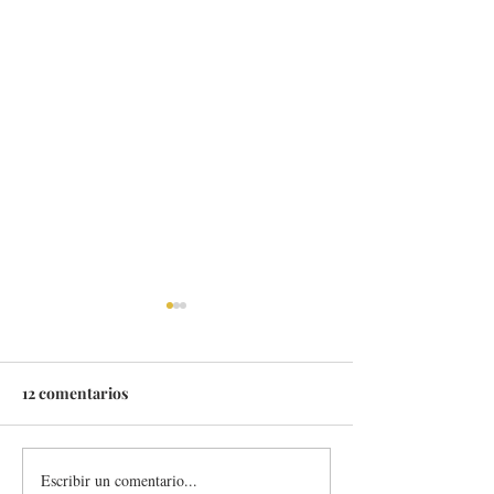
12 comentarios
Escribir un comentario...
RAMEN KOMAINU, UN
CAFÉ BARBIERI