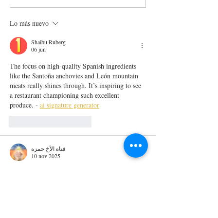
NUEVO TEMPLO DEL
JOYA CENTENA
RAMEN EN MADRID
RECONVERTID
Lo más nuevo
RESTAURANTE
ITALIANO
Shaibu Ruberg
06 jun
The focus on high-quality Spanish ingredients 
like the Santoña anchovies and León mountain 
meats really shines through. It’s inspiring to see 
a restaurant championing such excellent 
produce. - 
ai signature generator
Me gusta
Reaccionar
قناة الأخ حمزة
10 nov 2025
best iptv
 : Looking for a top-quality IPTV 
Best IPTV
service? 
 offers unlimited access to 
thousands of live TV channels, on-demand 
movies, and sports streaming in HD and 4K. 
Watch your favorite shows, movies, and live 