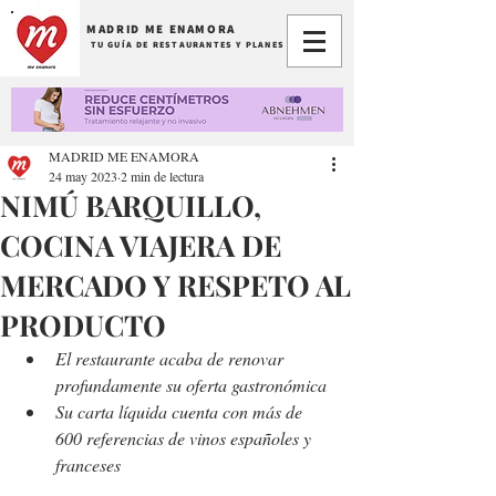
MADRID ME ENAMORA
TU GUÍA DE RESTAURANTES Y PLANES
MADRID ME ENAMORA
24 may 2023
2 min de lectura
NIMÚ BARQUILLO,
COCINA VIAJERA DE
MERCADO Y RESPETO AL
PRODUCTO
El restaurante acaba de renovar 
profundamente su oferta gastronómica
Su carta líquida cuenta con más de 
600 referencias de vinos españoles y 
franceses