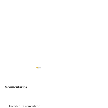
8 comentarios
Escribir un comentario...
EL PABELLÓN DE
NUNUKA, UN B