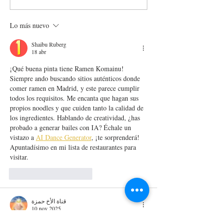
FLORIDA PARK,
GEORGIANO ÚN
TRADICIÓN Y
CHUECA
Lo más nuevo
CREATIVIDAD A
PARTES IGUALES
Shaibu Ruberg
18 abr
¡Qué buena pinta tiene Ramen Komainu! 
Siempre ando buscando sitios auténticos donde 
comer ramen en Madrid, y este parece cumplir 
todos los requisitos. Me encanta que hagan sus 
propios noodles y que cuiden tanto la calidad de 
los ingredientes. Hablando de creatividad, ¿has 
probado a generar bailes con IA? Échale un 
vistazo a 
AI Dance Generator
, ¡te sorprenderá! 
Apuntadísimo en mi lista de restaurantes para 
visitar.
Me gusta
Reaccionar
قناة الأخ حمزة
10 nov 2025