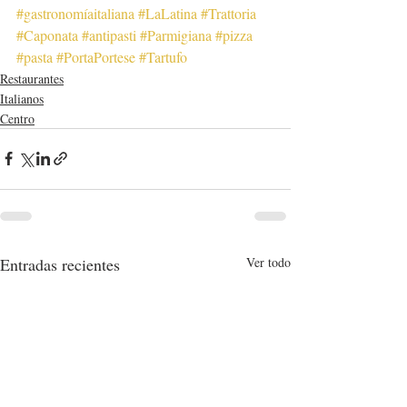
#gastronomíaitaliana
#LaLatina
#Trattoria
#Caponata
#antipasti
#Parmigiana
#pizza
#pasta
#PortaPortese
#Tartufo
Restaurantes
Italianos
Centro
Entradas recientes
Ver todo