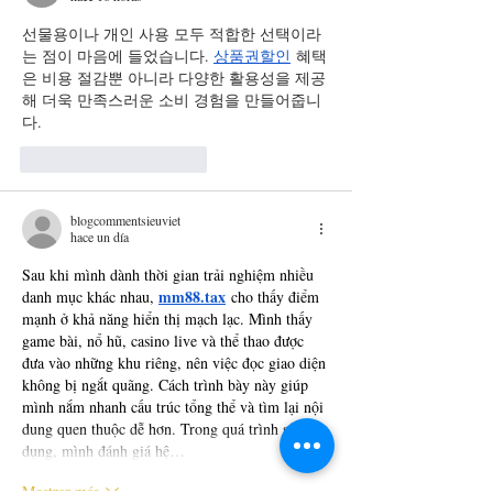
CENTRO DE MADRID
선물용이나 개인 사용 모두 적합한 선택이라
는 점이 마음에 들었습니다. 
상품권할인
 혜택
은 비용 절감뿐 아니라 다양한 활용성을 제공
해 더욱 만족스러운 소비 경험을 만들어줍니
다.
Me gusta
Reaccionar
blogcommentsieuviet
hace un día
Sau khi mình dành thời gian trải nghiệm nhiều 
mm88.tax
danh mục khác nhau, 
 cho thấy điểm 
mạnh ở khả năng hiển thị mạch lạc. Mình thấy 
game bài, nổ hũ, casino live và thể thao được 
đưa vào những khu riêng, nên việc đọc giao diện 
không bị ngắt quãng. Cách trình bày này giúp 
mình nắm nhanh cấu trúc tổng thể và tìm lại nội 
dung quen thuộc dễ hơn. Trong quá trình sử 
dụng, mình đánh giá hệ…
Mostrar más