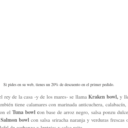
Si pides en su web, tienes un 20% de descuento en el primer pedido.
Kraken bowl,
el rey de la casa -y de los mares- se llama 
 y ll
ambién tiene calamares con marinada anticuchera, calabacín, 
Tuna bowl c
on el 
on base de arroz negro, salsa ponzu dulce
Salmon bowl
 
 con salsa sriracha naranja y verduras frescas o
afel de garbanzo y lentejas y salsa raita. 