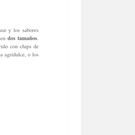
ase y los sabores 
dos tamaños
 en 
.  
ido con chips de 
 agridulce, o los 