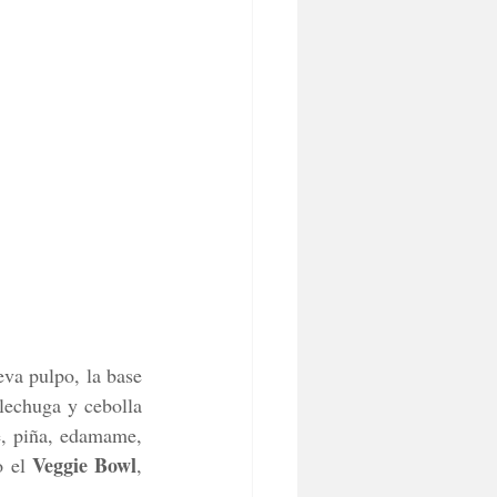
eva pulpo, la base 
lechuga y cebolla 
, piña, edamame, 
Veggie Bowl
 el 
, 