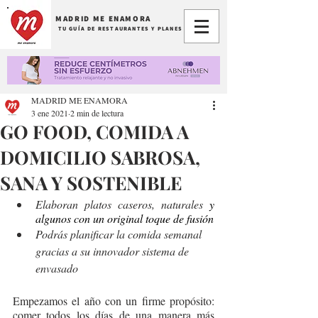
MADRID ME ENAMORA
TU GUÍA DE RESTAURANTES Y PLANES
MADRID ME ENAMORA
3 ene 2021
2 min de lectura
GO FOOD, COMIDA A
DOMICILIO SABROSA,
SANA Y SOSTENIBLE
Elaboran platos caseros, naturales 
y 
algunos con un original toque de fusión
Podrás planificar la comida semanal 
gracias a su innovador sistema de 
envasado
Empezamos el año con un firme propósito: 
comer todos los días de una manera más 