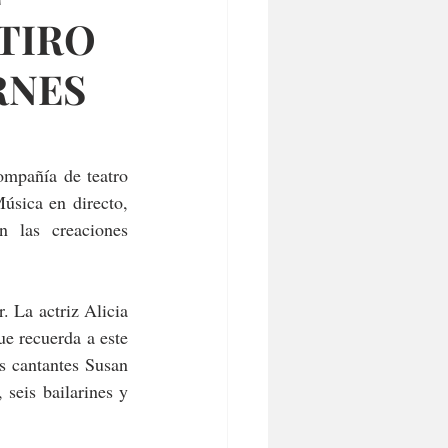
TIRO
RNES
 que la compañía de teatro 
́sica en directo, 
 las creaciones 
 La actriz Alicia 
e recuerda a este 
s cantantes Susan 
seis bailarines y 