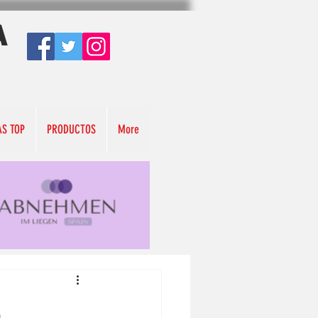
A
AS TOP
PRODUCTOS
More
E