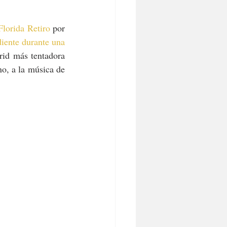
Florida Retiro
 por 
iente durante una 
id más tentadora 
no, a la música de 