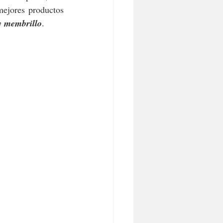
ejores productos 
 y membrillo
.