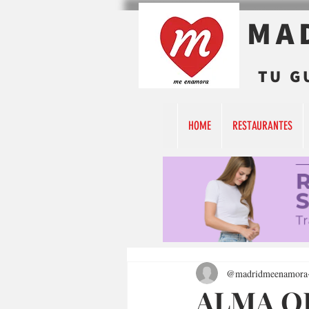
MA
TU G
HOME
RESTAURANTES
@madridmeenamora
ALMA O