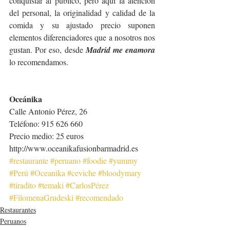
conquistar al público, pero aquí la atención 
del personal, la originalidad y calidad de la 
comida y su ajustado precio suponen 
elementos diferenciadores que a nosotros nos 
gustan. Por eso, desde 
Madrid me enamora
lo recomendamos.
Oceánika
Calle Antonio Pérez, 26
Teléfono: 915 626 660
Precio medio: 25 euros
http://www.oceanikafusionbarmadrid.es
#restaurante
#peruano
#foodie
#yummy
#Perú
#Oceanika
#ceviche
#bloodymary
#tiradito
#temaki
#CarlosPérez
#FilomenaGrudeski
#recomendado
Restaurantes
Peruanos