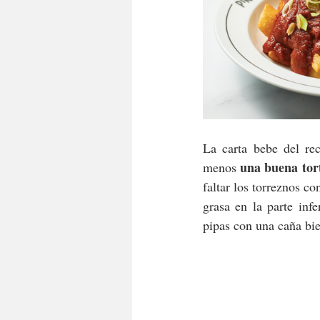
La carta bebe del re
una buena tort
menos 
faltar los torreznos co
grasa en la parte inf
pipas con una caña bie