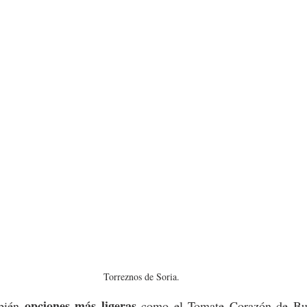
Torreznos de Soria.
opciones más ligeras
bién 
 como el Tomate Corazón de Bue