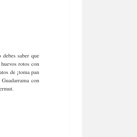
Como al final estarás agustito, seguro que decides quedarte a comer. Si es tu caso debes saber que 
 huevos rotos con 
atos de ¡toma pan 
  Guadarrama con 
vermut.