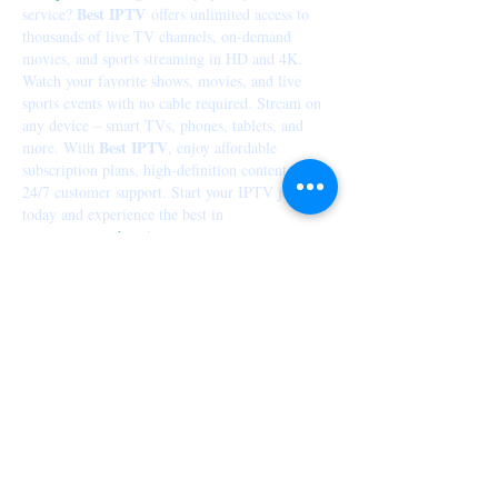
Best IPTV
service? 
 offers unlimited access to 
thousands of live TV channels, on-demand 
movies, and sports streaming in HD and 4K. 
Watch your favorite shows, movies, and live 
sports events with no cable required. Stream on 
any device – smart TVs, phones, tablets, and 
Best IPTV
more. With 
, enjoy affordable 
subscription plans, high-definition content, and 
24/7 customer support. Start your IPTV journey 
today and experience the best in 
entertainment
.
best iptv
Me gusta
Reaccionar
qudywiga
27 ago 2025
The aquamarine pendants from Inspereza 
remind me of ocean waves, cool and refreshing. 
Their emerald bracelets carry regal charm, while 
ruby studs bring fiery vibrance. I’m also drawn 
to their 
taurus birth stone
 necklaces, glowing 