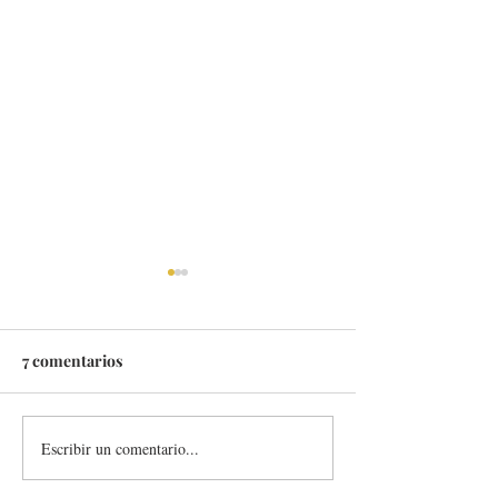
7 comentarios
Escribir un comentario...
ARZÁBAL RETIRO, UN
RESTAURANTE 
TEMPLO DEL BUEN
UN PASEO