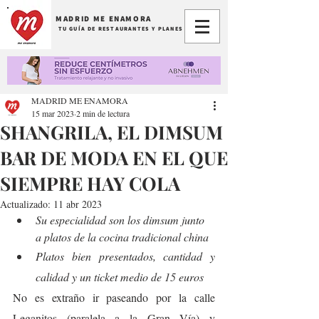
MADRID ME ENAMORA
TU GUÍA DE RESTAURANTES Y PLANES
MADRID ME ENAMORA
15 mar 2023
2 min de lectura
SHANGRILA, EL DIMSUM
BAR DE MODA EN EL QUE
SIEMPRE HAY COLA
Actualizado:
11 abr 2023
Su especialidad son los dimsum junto 
a platos de la cocina tradicional china
Platos bien presentados, cantidad y 
calidad y un ticket medio de 15 euros
No es extraño ir paseando por la calle 
Leganitos (paralela a la Gran Vía) y 