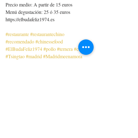
Precio medio: A partir de 15 euros
Menú degustación: 25 ó 35 euros 
https://elbudafeliz1974.es
#restaurante
#restaurantechino
#recomendado
#chinessefood
#ElBudaFeliz1974
#pollo
#ternera
#cerveza
#Tsingtao
#madrid
#Madridmeenamora
Restaurantes
Chinos
Internacionales
Entradas recientes
Ver todo