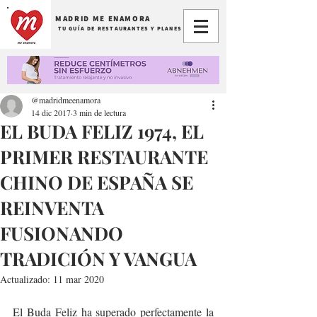
MADRID ME ENAMORA
TU GUÍA DE RESTAURANTES Y PLANES
@madridmeenamora
14 dic 2017
3 min de lectura
EL BUDA FELIZ 1974, EL
PRIMER RESTAURANTE
CHINO DE ESPAÑA SE
REINVENTA
FUSIONANDO
TRADICIÓN Y VANGUA
Actualizado:
11 mar 2020
El Buda Feliz ha superado perfectamente la 