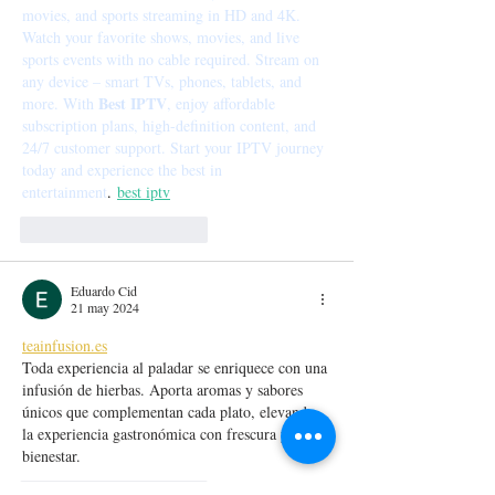
movies, and sports streaming in HD and 4K. 
Watch your favorite shows, movies, and live 
sports events with no cable required. Stream on 
any device – smart TVs, phones, tablets, and 
Best IPTV
more. With 
, enjoy affordable 
subscription plans, high-definition content, and 
24/7 customer support. Start your IPTV journey 
today and experience the best in 
entertainment
.
best iptv
Me gusta
Reaccionar
Eduardo Cid
21 may 2024
teainfusion
.es
Toda experiencia al paladar se enriquece con una 
infusión de hierbas. Aporta aromas y sabores 
únicos que complementan cada plato, elevando 
la experiencia gastronómica con frescura y 
bienestar.
Me gusta
Reaccionar