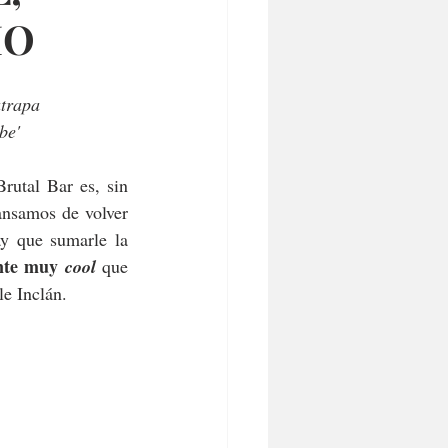
IO
atrapa
be'
utal Bar es, sin 
ansamos de volver 
, hay que sumarle la 
nte muy 
cool 
que 
le Inclán.