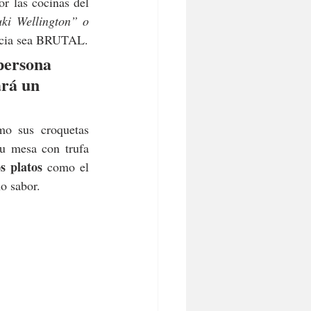
 que ha pasado por las cocinas del 
i Wellington” o 
iencia sea BRUTAL.
 persona 
ará un 
o sus croquetas 
u mesa con trufa 
s platos
 como el 
o sabor.