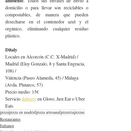
ambiente
. Todos sus envases de envío a 
domicilio o para llevar son reciclables o 
compostables, de manera que pueden 
desecharse en el contenedor azul y el 
orgánico, eliminando cualquier residuo 
plástico.
Ditaly
Locales en Alcorcón (C.C. X-Madrid) / 
Madrid (Eloy Gonzalo, 8 y Santa Engracia, 
108) / 
Valencia (Paseo Alameda, 45) / Málaga 
(Avda. Plutarco, 57)
Precio medio: 15€
Servicio 
delivery
 en Glovo, Just Eat o Uber 
Eats
pizza
pizza en madrid
pizza artesanal
pizzeria
pizzas
Restaurantes
Italianos