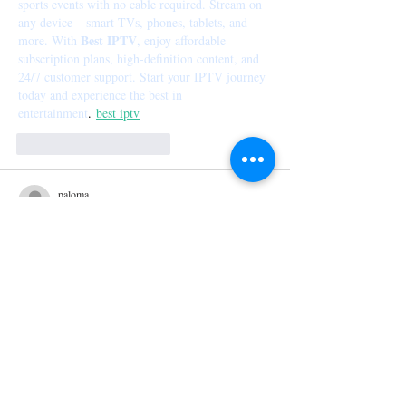
sports events with no cable required. Stream on 
any device – smart TVs, phones, tablets, and 
Best IPTV
more. With 
, enjoy affordable 
subscription plans, high-definition content, and 
24/7 customer support. Start your IPTV journey 
today and experience the best in 
entertainment
.
best iptv
Me gusta
Reaccionar
paloma
18 jul 2022
Qu buena recomendación. Tenemos un amigo 
que quiere probar todas las pizzas de Madrid, le 
mandaremos ésta. 
Me gusta
Reaccionar
gastroactivity
18 jul 2022
Os diré que me encantan las pizzas con el borde 