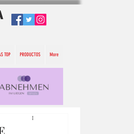
A
AS TOP
PRODUCTOS
More
E