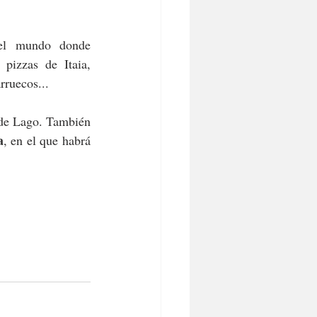
el mundo donde 
izzas de Itaia, 
ruecos... 
 de Lago. También 
a
, en el que habrá 