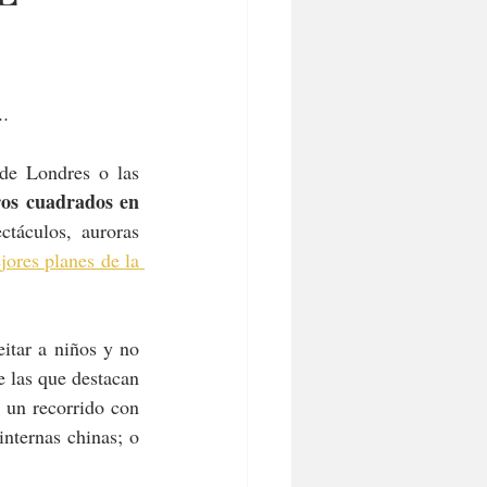
..
 de Londres o las 
os cuadrados en 
táculos, auroras 
jores planes de la 
eitar a niños y no 
 las que destacan 
, un recorrido con 
nternas chinas; o 