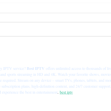
LA ÚNICA, UN
HAS
APASIONANTE VIAJE POR
DE 
LA COCINA
LAS
"MEXITERRÁNEA"
Best IPTV
ity IPTV service? 
 offers unlimited access to thousands of liv
nd sports streaming in HD and 4K. Watch your favorite shows, movies
le required. Stream on any device – smart TVs, phones, tablets, and mor
e subscription plans, high-definition content, and 24/7 customer support.
 experience the best in entertainment
.
best iptv