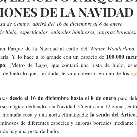
IONES DE LA NAVIDAD
sa de Campo, abrirá del 16 de diciembre al 8 de enero 
e hielo, espectáculos, animales luminosos, auroras boreales.
un Parque de la Navidad al estilo del 
Winter Wonderland
100.000 metr
arís. Y lo hace a lo grande con un espacio de 
po
, (Metro de Lago) que contará una pista de hielo, espec
 de hielo lo que, sin duda, le va a convertir en uno de los 
me
desde el 16 de diciembre hasta el 8 de enero 
rtas 
para del
rso mágico dedicado a la Navidad. Cuenta con 12 zonas, entre
la senda del Ártico
n montaña rusa y una noria climatizada; 
inosos de diferentes especies y auroras boreales mediante li
onde hay una pista de hielo.