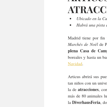
ATRACC
Ubicado en la Ca
Habrá una pista d
Madrid tiene por fin 
Marchés de Noël 
de P
plena Casa de Cam
boreales y hasta un bar
Navidad
.
Articus abrirá sus pue
tan niños con un unive
atracciones
la de 
, co
más de 80 animales lum
DiverhausFeria
la 
, d