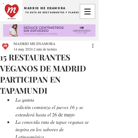
MADRID ME ENAMORA
TU GUÍA DE RESTAURANTES Y PLANES
MADRID ME ENAMORA
14 may 2024
2 min de lectura
15 RESTAURANTES
VEGANOS DE MADRID
PARTICIPAN EN
TAPAMUNDI
La quinta
 edición comienza el jueves 16 y se 
extenderá hasta el 
26 de mayo
La conocida ruta de tapas veganas se 
inspira en los sabores de 
Latinoamérica