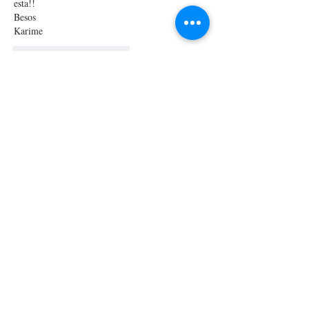
esta!! 
Besos
Karime
Me gusta
Reaccionar
info
09 oct 2022
Esta ruta nos encanta, gracias por la 
información. 
Me gusta
Reaccionar
paloma
09 oct 2022
Qué buena idea el sorteo para los que vayan. Se 
lo diré a Nacho, que suele ir por esas zonas.
Me gusta
Reaccionar