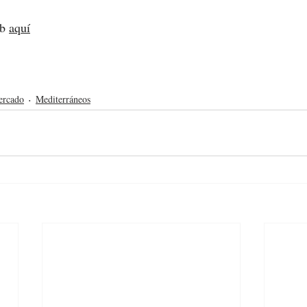
b 
aquí
ercado
Mediterráneos