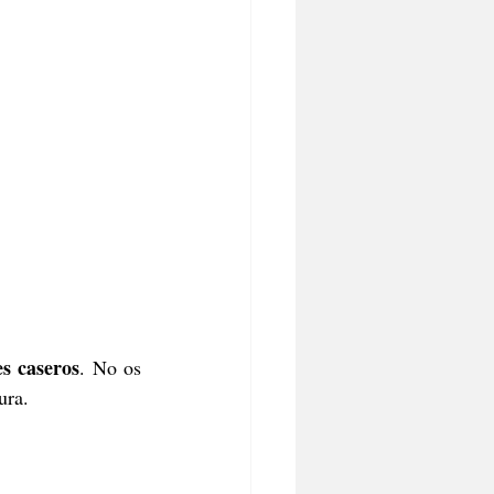
es caseros
. No os 
ura.