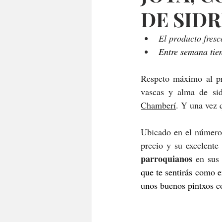
DE SID
El producto fresc
Entre semana tie
Respeto máximo al pro
vascas y alma de sid
Chamberí
. Y una vez 
Ubicado en el número 
precio y su excelente
parroquianos
 en sus
que te sentirás como e
unos buenos pintxos co