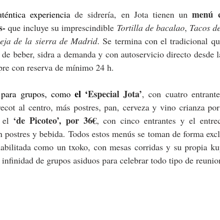
menú c
uténtica experiencia 
de sidrería, en Jota tienen un 
s-
 que incluye su imprescindible 
Tortilla de bacalao
, 
Tacos d
eja de la sierra de Madrid
. Se termina con el tradicional qu
de beber, sidra a demanda y con autoservicio directo desde la
pre con reserva de mínimo 24 h.
el ‘
Especial Jota’
 para grupos, como 
, con cuatro entrante
recot al centro, más postres, pan, cerveza y vino crianza po
‘de Picoteo’
,
 por 36€
 el 
, con cinco entrantes y el entrec
 postres y bebida. Todos estos menús se toman de forma exclu
 habilitada como un txoko, con mesas corridas y su propia ku
 infinidad de grupos asiduos para celebrar todo tipo de reunio