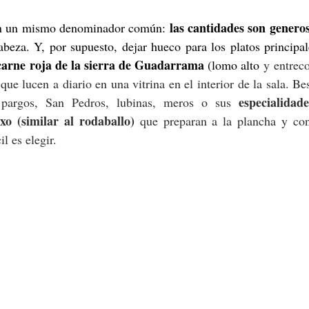
las cantidades son genero
nen un mismo denominador común: 
abeza. Y, por supuesto, dejar hueco para los platos principa
carne roja de la sierra de Guadarrama
 (lomo alto
 y entreco
 
que lucen a diario en una vitrina en el interior de la sala. Be
especialidade
, pargos, San Pedros, lubinas, meros o sus 
xo (similar al rodaballo)
 que preparan a la plancha y con 
l es elegir.