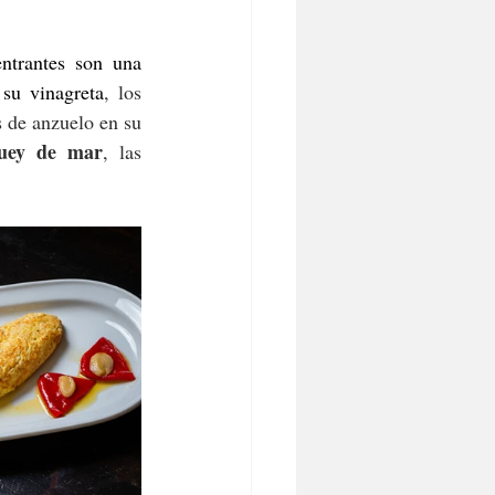
trantes son una 
su vinagreta
, los 
 de anzuelo en su 
uey de mar
, las 