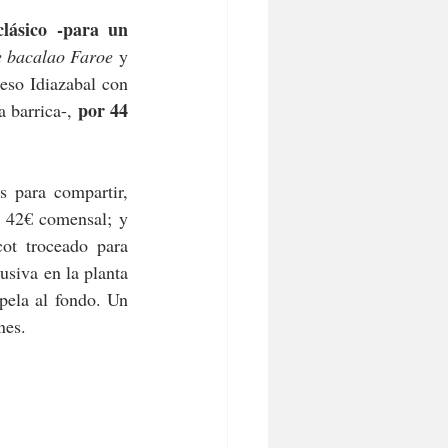
lásico -para un 
e bacalao Faroe
 y 
eso Idiazabal con 
por 44 
 barrica-, 
s para compartir, 
r 42€ comensal; y 
ot troceado para 
siva en la planta 
pela al fondo. Un 
nes. 