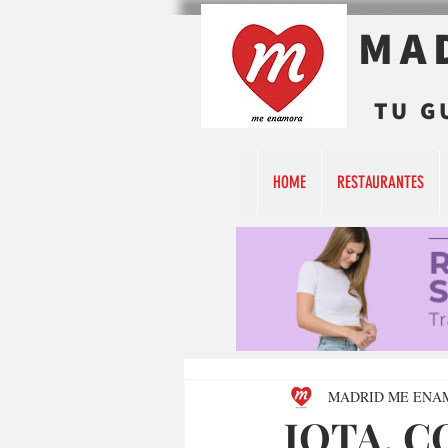
MA
TU G
HOME
RESTAURANTES
MADRID ME ENA
JOTA, C