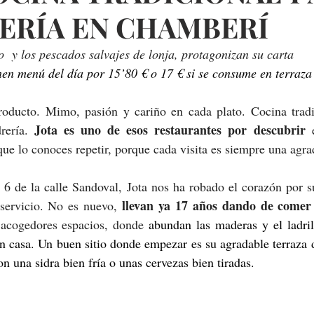
RERÍA EN CHAMBERÍ
o  y los pescados salvajes de lonja, protagonizan su carta
nen menú del día por 15’80 € o 17 € si se consume en terraza
ducto. Mimo, pasión y cariño en cada plato. Cocina tradic
Jota es uno de esos restaurantes por descubrir 
rería. 
que lo conoces repetir, porque cada visita es siempre una agra
6 de la calle Sandoval, Jota nos ha robado el corazón por su
 llevan ya 17 años dando de comer b
 servicio. No es nuevo,
 acogedores espacios, donde 
abundan las maderas y el ladrill
n casa. Un buen sitio donde empezar es su agradable terraza d
n una sidra bien fría o unas cervezas bien tiradas.