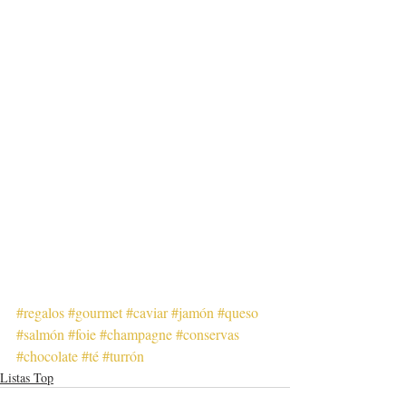
#regalos
#gourmet
#caviar
#jamón
#queso
#salmón
#foie
#champagne
#conservas
#chocolate
#té
#turrón
Listas Top