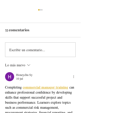
55 comentarios
Escribir un comentario...
LA ANCHA DE
EL BASTARDO,
ZORRILLA ESTRENA SU
PARRILLA SE
PATIO MÁS BONITO: EL
CONVIERTE EN
Lo más nuevo
OASIS GASTRONÓMICO
PROTAGONIST
ESCONDIDO EN EL
TAPEO MADRI
Honeychu Sy
10 jul
CENTRO DE MADRID
commercial manager training
Completing 
 can 
enhance professional confidence by developing 
skills that support successful project and 
business performance. Learners explore topics 
such as commercial risk management, 
procurement strategies, financial reporting, and 