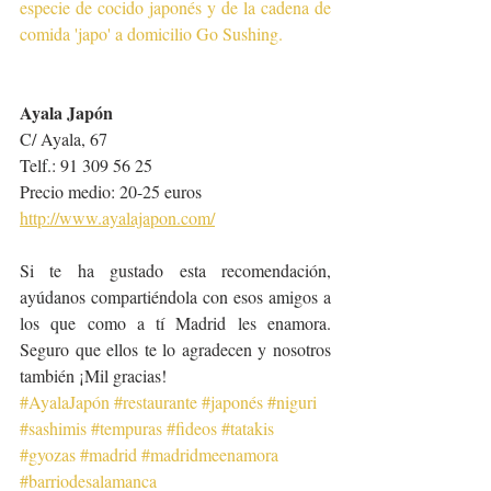
especie de cocido japonés
 y de la cadena de 
comida 'japo' a domicilio 
Go Sushing
.
Ayala Japón
C/ Ayala, 67
Telf.: 91 309 56 25
Precio medio: 20-25 euros
http://www.ayalajapon.com/
Si te ha gustado esta recomendación, 
ayúdanos compartiéndola con esos amigos a 
los que como a tí Madrid les enamora. 
Seguro que ellos te lo agradecen y nosotros 
también ¡Mil gracias!
#AyalaJapón
#restaurante
#japonés
#niguri
#sashimis
#tempuras
#fideos
#tatakis
#gyozas
#madrid
#madridmeenamora
#barriodesalamanca