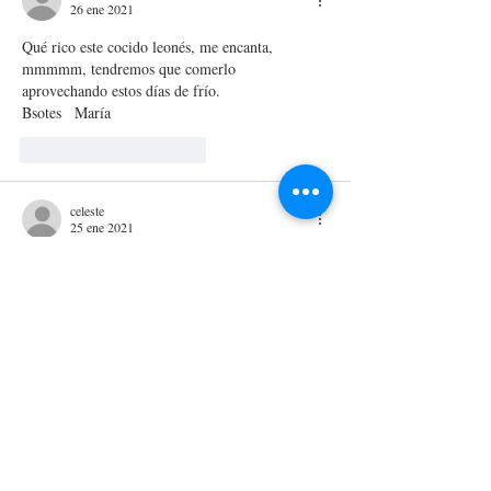
26 ene 2021
Qué rico este cocido leonés, me encanta, 
mmmmm, tendremos que comerlo 
aprovechando estos días de frío. 
Bsotes   María
Me gusta
Reaccionar
celeste
25 ene 2021
es un solución para las personas que quieran 
comer cocido en casa y sin cocinar. un abrazo. 
Celeste
Me gusta
Reaccionar
img_1982
25 ene 2021
Yo lo pude disfrutar hace poco y es una 
maravilla. En mi caso lo tomé todo junto en el 