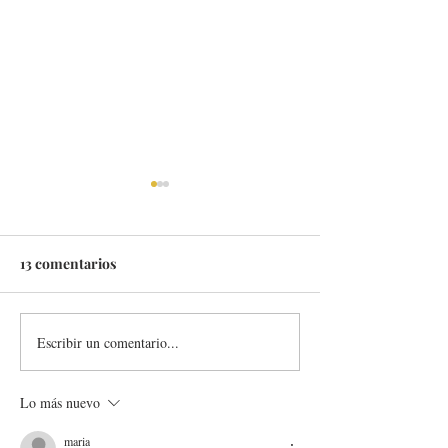
13 comentarios
Escribir un comentario...
DIEZ RESTAURANTES A
GO FOOD, COM
LAS AFUERAS DE
DOMICILIO SA
MADRID QUE DEBES
SANA Y SOSTE
Lo más nuevo
CONOCER
maria