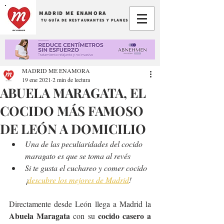
MADRID ME ENAMORA
TU GUÍA DE RESTAURANTES Y PLANES
MADRID ME ENAMORA
19 ene 2021
2 min de lectura
ABUELA MARAGATA, EL
COCIDO MÁS FAMOSO
DE LEÓN A DOMICILIO
Una de las peculiaridades del cocido 
maragato es que se toma al revés 
Si te gusta el cuchareo y comer cocido 
¡
descubre los mejores de Madrid
!
Directamente desde León llega a Madrid la 
Abuela Maragata
cocido casero a 
 con su 