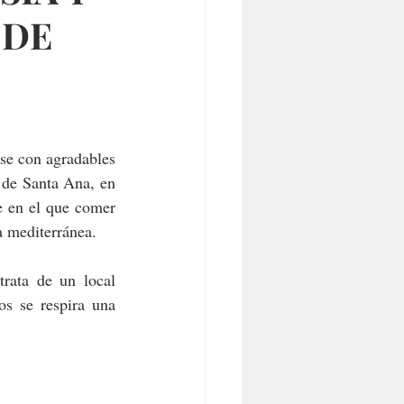
 DE
e con agradables 
de Santa Ana, en 
e en el que comer 
a mediterránea. 
rata de un local 
s se respira una 