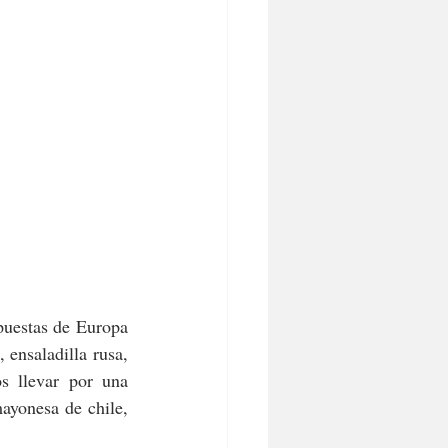
puestas de Europa 
ensaladilla rusa, 
pasta fresca de morcilla y pera o, incluso, huevos rotos. Nosotros nos dejamos llevar por una 
ayonesa de chile, 