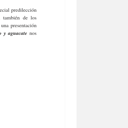
cial predilección 
 también de los 
una presentación 
o y aguacate
 nos 