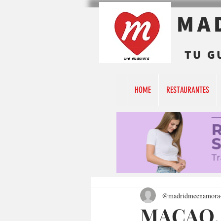
MA
TU G
HOME
RESTAURANTES
@madridmeenamora
MACAO,