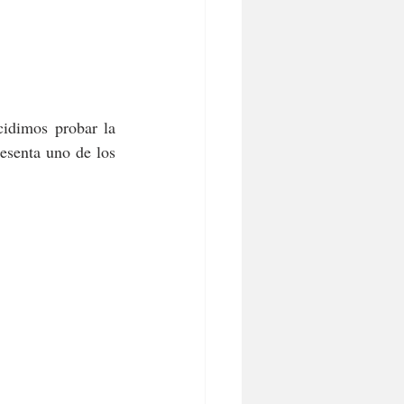
Tras echar un vistazo a la carta y dejarnos aconsejar por el personal de sala, decidimos probar la 
esenta uno de los 