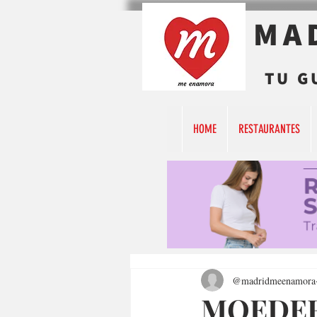
MA
TU G
HOME
RESTAURANTES
@madridmeenamora
MOEDER