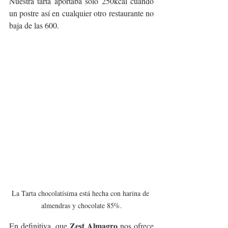
Nuestra tarta aportaba solo 250kcal cuando 
un postre así en cualquier otro restaurante no 
baja de las 600.
La Tarta chocolatísima está hecha con harina de 
almendras y chocolate 85%.
Zest Almagro
En definitiva, que 
 nos ofrece 