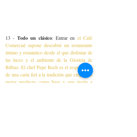
Todo un clásico
13 - 
: Entrar en 
el Café 
Comercial supone descubrir un restaurante 
íntimo y romántico desde el que disfrutar de 
las luces y el ambiente de la Glorieta de 
Bilbao. El chef Pepe Roch es el responsable 
de una carta fiel a la tradición que emplea el 
mejor producto como base y que invita a 
compartir, por ejemplo, alguno de sus 
postres 
como la torrija caramelizada sobre arroz con 
leche con helado de violeta
.