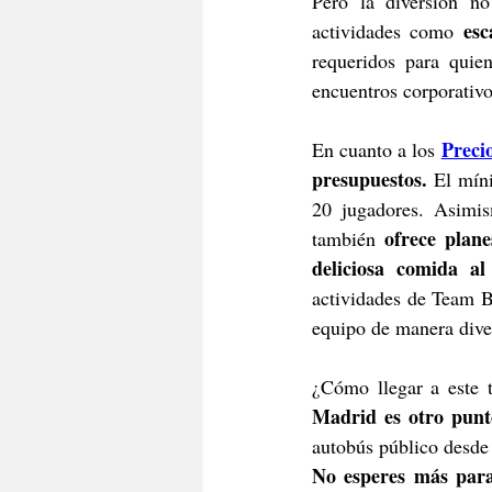
Pero la diversión no
es
actividades como 
requeridos para quie
encuentros corporativo
Preci
En cuanto a los 
presupuestos. 
El míni
20 jugadores. Asimis
ofrece plan
también 
deliciosa comida al 
actividades de Team B
equipo de manera dive
¿Cómo llegar a este t
Madrid es otro punt
autobús público desde 
No esperes más para