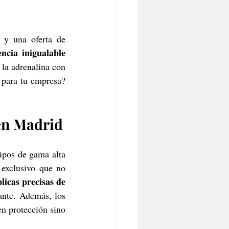
y una oferta de 
ncia inigualable 
la adrenalina con 
amigos? ¿Quieres hacer una celebración especial o una actividad de team building para tu empresa? 
 en Madrid
ipos de gama alta 
exclusivo que no 
licas precisas de 
nte. Además, los 
n protección sino 