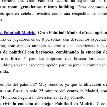
 termina ahí. Gran Paintball Madrid ha expandido su ofer
cape room, gymkhanas y team building
. Estas opciones 
nes quieren celebrar eventos como una despedida de solte
s.
os Paintball Madrid
Gran Paintball Madrid ofrece opcione
, 
mo de jugadores es de 8 personas, con descuentos especiales
mo, este espacio también se abre a una experiencia más c
es de paintball con barbacoa, combinando la emoción de
aire libre
. Y para las empresas que buscan fortalecer s
uilding son una excelente opción para mejorar la comunicació
rtida.
ubicación de
emplo del paintball? Muy sencillo, ya que la 
o a su favor
. A solo 25 minutos del centro de Madrid, con 
Moncloa, llegar a la diversión es fácil y cómodo.
 vivir la emoción del mejor Paintball en Madrid
. Consu