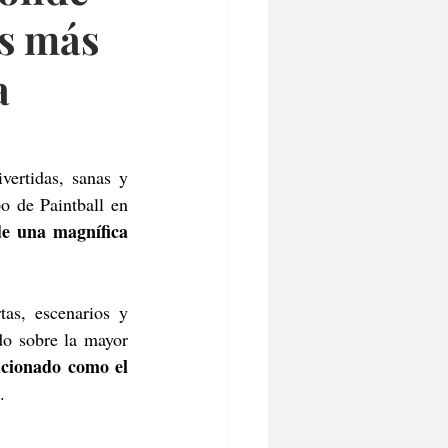
es más
a
ertidas, sanas y 
 de Paintball en 
de una magnífica 
rtas, escenarios y 
o sobre la mayor 
cionado como el 
.