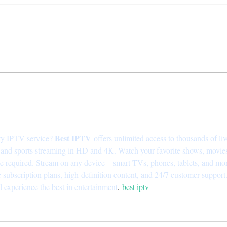
EL GRAN BARRIL DE
CAS
CASTELLANA, EL MEJOR
DE 
PUERTO DE MAR DE
COM
MADRID
Best IPTV
ity IPTV service? 
 offers unlimited access to thousands of liv
nd sports streaming in HD and 4K. Watch your favorite shows, movies
le required. Stream on any device – smart TVs, phones, tablets, and mor
e subscription plans, high-definition content, and 24/7 customer support.
 experience the best in entertainment
.
best iptv