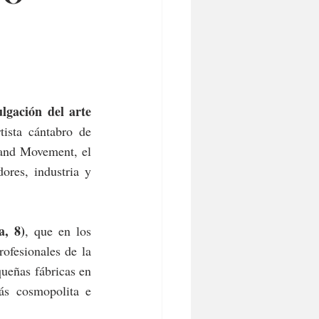
lgación del arte 
ista cántabro de 
and Movement, el 
res, industria y 
a, 8)
, que en los 
ofesionales de la 
ueñas fábricas en 
s cosmopolita e 