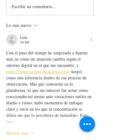
Escribir un comentario...
SWEET SPACE, EL
IKONO MADRID
MUSEO MÁS
EL MÓVIL Y D
INSTAGRAMEABLE Y
Lo más nuevo
DULCE DE MADRID
Lelia
16 feb
Con el paso del tiempo he empezado a fijarme 
más en cómo mi atención cambia según el 
entorno digital en el que me encuentre, y 
https://pinup-casino-nicaragua.com/
 surgió 
como una referencia dentro de ese proceso de 
observación. Más que centrarme en la 
plataforma, lo que me interesó fue notar cómo 
reaccionaba mi mente ante variaciones sutiles en 
diseño y ritmo: hubo momentos de enfoque 
claro y otros en los que la concentración se 
diluía sin que lo percibiera de inmediato. Este 
tipo…
Mostrar más