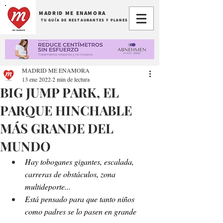
MADRID ME ENAMORA
TU GUÍA DE RESTAURANTES Y PLANES
MADRID ME ENAMORA
13 ene 2022
2 min de lectura
BIG JUMP PARK, EL
PARQUE HINCHABLE
MÁS GRANDE DEL
MUNDO
Hay toboganes gigantes, escalada, 
carreras de obstáculos, zona 
multideporte...
Está pensado para que tanto niños 
como padres se lo pasen en grande