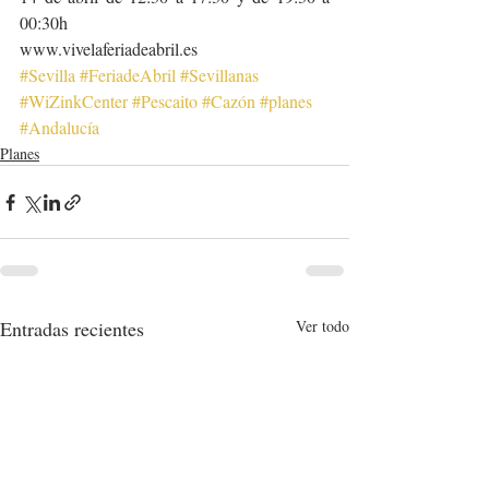
00:30h
www.vivelaferiadeabril.es
#Sevilla
#FeriadeAbril
#Sevillanas
#WiZinkCenter
#Pescaito
#Cazón
#planes
#Andalucía
Planes
Entradas recientes
Ver todo