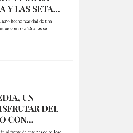
A Y LAS SETAS
PUTADA
sueño hecho realidad de una
unque con solo 26 años se
DIA, UN
ISFRUTAR DEL
CO CON
UALIZADAS
án al frente de este negocio: José