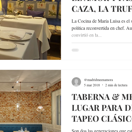
CAZA, LA TRUF
DE UNA EXDI
La Cocina de María Luisa es el 
política reconvertida en chef. A
convirtió en la...
@madridmeenamora
5 mar 2018
2 min de lectura
TABERNA & ME
LUGAR PARA D
TAPEO CLÁSI
RECETAS ACT
Son dos las generaciones que est