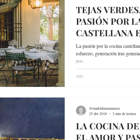
TEJAS VERDES
PASIÓN POR L
CASTELLANA 
ENTORNO ÚNI
La pasión por la cocina castella
esfuerzo, generación tras genera
por...
@madridmeenamora
25 abr 2018
2 min de lectura
LA COCINA DE
EL AMOR Y PA