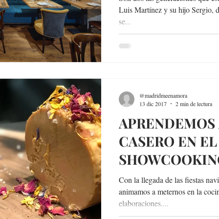
Luis Martínez y su hijo Sergio, 
se...
@madridmeenamora
13 dic 2017
2 min de lectura
APRENDEMOS 
CASERO EN EL
SHOWCOOKIN
RESTAURANTE
Con la llegada de las fiestas na
animamos a meternos en la cocin
elaboraciones....