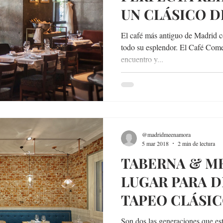
UN CLÁSICO 
El café más antiguo de Madrid 
todo su esplendor. El Café Comer
encuentro y...
@madridmeenamora
5 mar 2018
2 min de lectura
TABERNA & ME
LUGAR PARA D
TAPEO CLÁSI
RECETAS ACT
Son dos las generaciones que est