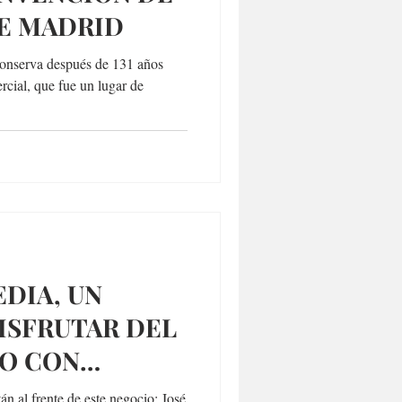
DE MADRID
conserva después de 131 años
cial, que fue un lugar de
DIA, UN
ISFRUTAR DEL
CO CON
UALIZADAS
án al frente de este negocio: José