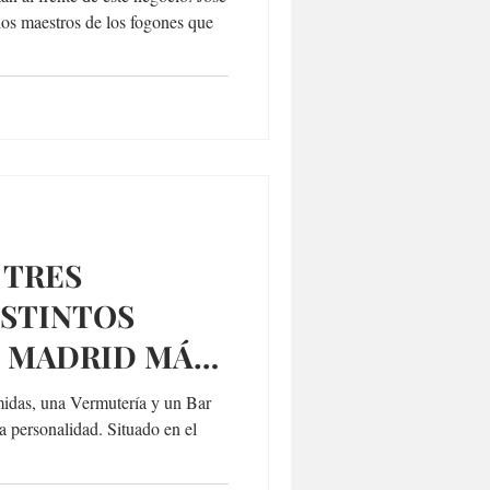
dos maestros de los fogones que
 TRES
ISTINTOS
L MADRID MÁS
IÓN SIGLO XXI
idas, una Vermutería y un Bar
a personalidad. Situado en el