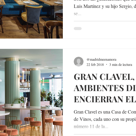
Luis Martínez y su hijo Sergio, 
se...
@madridmeenamora
22 feb 2018
3 min de lectura
GRAN CLAVEL,
AMBIENTES D
ENCIERRAN E
CASTIZO VERS
Gran Clavel es una Casa de Com
de Vinos, cada uno con su propi
número 11 de la...