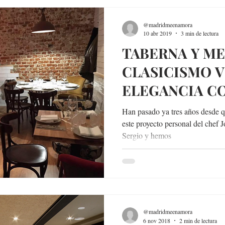
@madridmeenamora
10 abr 2019
3 min de lectura
TABERNA Y ME
CLASICISMO 
ELEGANCIA C
ACTUALES
Han pasado ya tres años desde qu
este proyecto personal del chef J
Sergio y hemos
@madridmeenamora
6 nov 2018
2 min de lectura