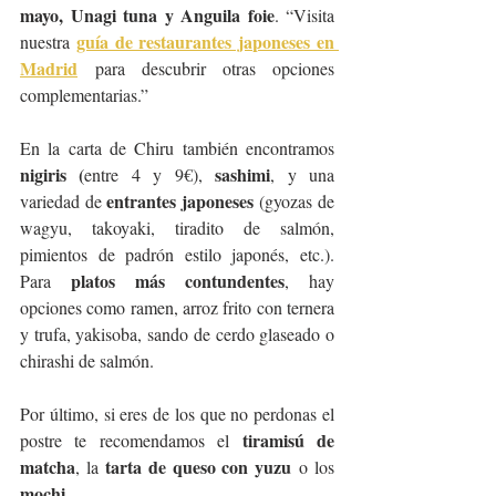
mayo, Unagi tuna y Anguila foie
. “Visita 
guía de restaurantes japoneses en 
nuestra 
Madrid
 para descubrir otras opciones 
complementarias.”
En la carta de Chiru también encontramos 
nigiris (
sashimi
entre 4 y 9€), 
, y una 
entrantes japoneses
variedad de 
 (gyozas de 
wagyu, takoyaki, tiradito de salmón, 
pimientos de padrón estilo japonés, etc.). 
platos más contundentes
Para 
, hay 
opciones como ramen, arroz frito con ternera 
y trufa, yakisoba, sando de cerdo glaseado o 
chirashi de salmón.
Por último, si eres de los que no perdonas el 
tiramisú de 
postre te recomendamos el 
matcha
tarta de queso con yuzu
, la 
 o los 
mochi
.