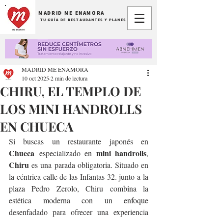
MADRID ME ENAMORA
TU GUÍA DE RESTAURANTES Y PLANES
MADRID ME ENAMORA
10 oct 2025
2 min de lectura
CHIRU, EL TEMPLO DE
LOS MINI HANDROLLS
EN CHUECA
Si buscas un restaurante japonés en 
Chueca
mini handrolls
 especializado en 
, 
Chiru
 es una parada obligatoria. Situado en 
la céntrica calle de las Infantas 32. junto a la 
plaza Pedro Zerolo, Chiru combina la 
estética moderna con un enfoque 
desenfadado para ofrecer una experiencia 