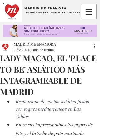
MADRID ME ENAMORA
TU GUÍA DE RESTAURANTES Y PLANES
MADRID ME ENAMORA
7 dic 2021
2 min de lectura
LADY MACAO, EL 'PLACE
TO BE' ASIÁTICO MÁS
INTAGRAMEABLE DE
MADRID
Restaurante de cocina asiática fusión 
con toques mediterráneos en Las 
Tablas
Entre sus imprescindibles los nigiris de 
foie y el b
rioche de pato marinado 