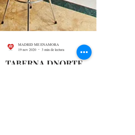
MADRID ME ENAMORA
19 nov 2020
3 min de lectura
TABERNA DNORTE,
PICOTEO DEL BUENO
EN EL CENTRO DE
MADRID
Taberna dNorte ofrece una carta sencilla con tapas
y raciones clásicas que a todos gustan y a precios
contenidos en el centro de Madrid.