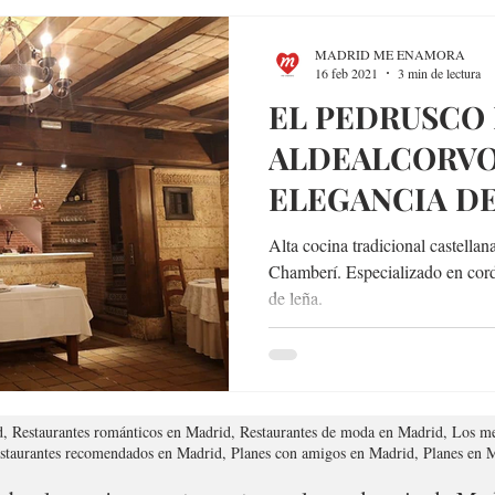
MADRID ME ENAMORA
16 feb 2021
3 min de lectura
EL PEDRUSCO
ALDEALCORVO
ELEGANCIA DE
COCINA TRAD
Alta cocina tradicional castella
Chamberí. Especializado en cord
de leña.
d, Restaurantes románticos en Madrid, Restaurantes de moda en Madrid, Los me
estaurantes recomendados en Madrid, Planes con amigos en Madrid, Planes en