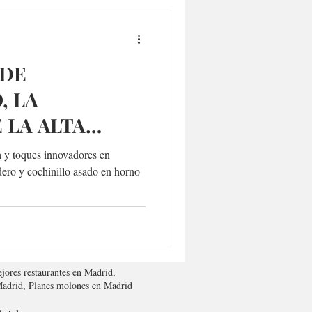
 DE
, LA
 LA ALTA
ICIONAL
na y toques innovadores en
ero y cochinillo asado en horno
jores restaurantes en Madrid,
 Madrid, Planes molones en Madrid