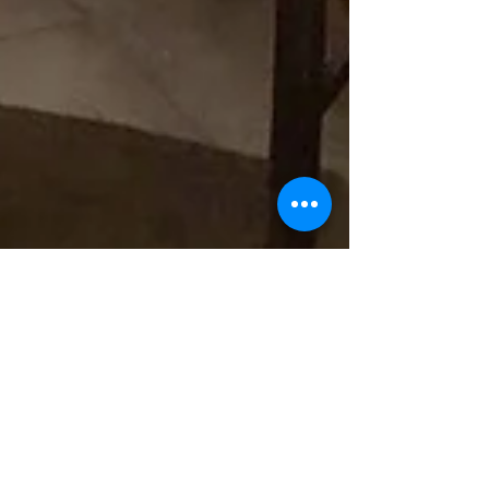
@madridmeenamora
11 dic 2018
3 min de lectura
THAI GARDEN 2112