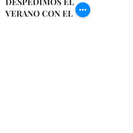
DESPEDIMOS EL
VERANO CON EL
MAHOU URBAN FOOD
FESTIVAL
El Museo del Ferrocarril acoge este fin de semana
el Mahou Urban Food Festival, un festival
multidisciplinar en el que se fusiona la...
Restaurantes baratos en Madrid, Restaurantes
románticos en Madrid, Restaurantes de moda en
Madrid, Los mejores restaurantes en Madrid,
Nuevos restaurantes en Madrid, Restaurantes
recomendados en Madrid, Planes con amigos en
Madrid, Planes en Madrid, Planes molones en
Madrid