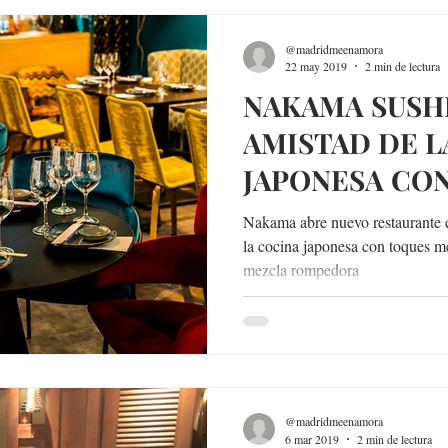
@madridmeenamora
22 may 2019
2 min de lectura
NAKAMA SUSHI
AMISTAD DE L
JAPONESA CON
MEDITERRÁNE
Nakama abre nuevo restaurante 
CARIBEÑOS
la cocina japonesa con toques m
mezcla rompedora
@madridmeenamora
6 mar 2019
2 min de lectura