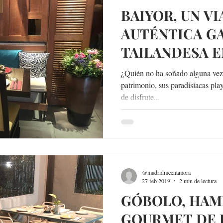
BAIYOR, UN VI
AUTÉNTICA G
TAILANDESA E
BARRIO DE M
¿Quién no ha soñado alguna vez 
patrimonio, sus paradisíacas pla
de disfrute...
@madridmeenamora
27 feb 2019
2 min de lectura
GÓBOLO, HAM
GOURMET DE 