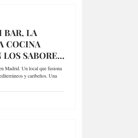
 BAR, LA
A COCINA
 LOS SABORES
OS Y
en Madrid. Un local que fusiona
editerráneos y caribeños. Una