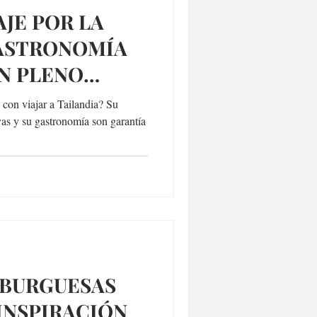
AJE POR LA
ASTRONOMÍA
N PLENO
ALASAÑA
con viajar a Tailandia? Su
yas y su gastronomía son garantía
BURGUESAS
INSPIRACIÓN