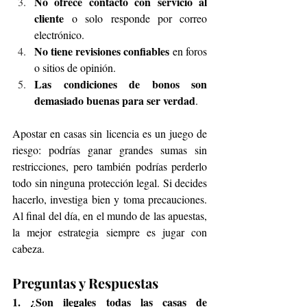
No ofrece contacto con servicio al 
cliente
 o solo responde por correo 
electrónico.
No tiene revisiones confiables
 en foros 
o sitios de opinión.
Las condiciones de bonos son 
demasiado buenas para ser verdad
.
Apostar en casas sin licencia es un juego de 
riesgo: podrías ganar grandes sumas sin 
restricciones, pero también podrías perderlo 
todo sin ninguna protección legal. Si decides 
hacerlo, investiga bien y toma precauciones. 
Al final del día, en el mundo de las apuestas, 
la mejor estrategia siempre es jugar con 
cabeza.
Preguntas y Respuestas
1. ¿Son ilegales todas las casas de 