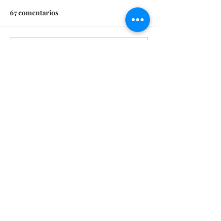
67 comentarios
Escribir un comentario...
SPA, RELAX Y
CHINA TASTE 2
DESCONEXIÓN EN LAS
RESTAURANTE
THERMAS DE GRIÑÓN
PARTICIPANTE
Lo más nuevo
MENÚS Y FECH
Sanchezmaryzdgfs
09 jun
La guía de restaurantes por zonas y precios es 
justo lo que necesitaba para planear mi viaje. He 
estado buscando 
https://samaudiolab.com
Me gusta
Reaccionar
Hernandezdonaldsbeik
09 jun
La sección de restaurantes por zonas es super 