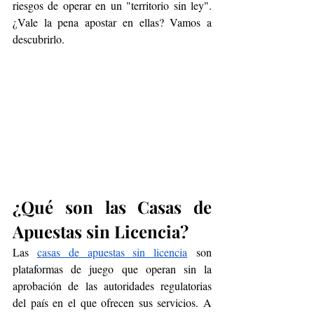
riesgos de operar en un "territorio sin ley". 
¿Vale la pena apostar en ellas? Vamos a 
descubrirlo.
¿Qué son las Casas de 
Apuestas sin Licencia?
Las 
casas de apuestas sin licencia
 son 
plataformas de juego que operan sin la 
aprobación de las autoridades regulatorias 
del país en el que ofrecen sus servicios. A 