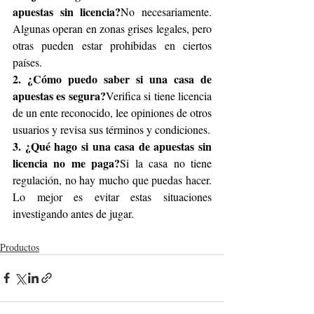
apuestas sin licencia?
No necesariamente. 
Algunas operan en zonas grises legales, pero 
otras pueden estar prohibidas en ciertos 
países.
2. ¿Cómo puedo saber si una casa de 
apuestas es segura?
Verifica si tiene licencia 
de un ente reconocido, lee opiniones de otros 
usuarios y revisa sus términos y condiciones.
3. ¿Qué hago si una casa de apuestas sin 
licencia no me paga?
Si la casa no tiene 
regulación, no hay mucho que puedas hacer. 
Lo mejor es evitar estas situaciones 
investigando antes de jugar.
Productos