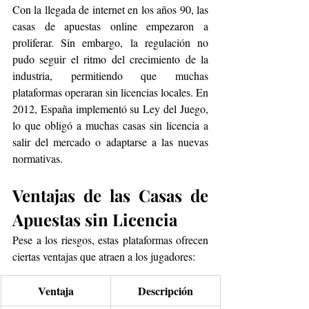
Con la llegada de internet en los años 90, las 
casas de apuestas online empezaron a 
proliferar. Sin embargo, la regulación no 
pudo seguir el ritmo del crecimiento de la 
industria, permitiendo que muchas 
plataformas operaran sin licencias locales. En 
2012, España implementó su Ley del Juego, 
lo que obligó a muchas casas sin licencia a 
salir del mercado o adaptarse a las nuevas 
normativas.
Ventajas de las Casas de 
Apuestas sin Licencia
Pese a los riesgos, estas plataformas ofrecen 
ciertas ventajas que atraen a los jugadores:
Ventaja
Descripción