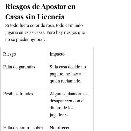
Riesgos de Apostar en 
Casas sin Licencia
Si todo fuera color de rosa, todo el mundo 
jugaría en estas casas. Pero hay riesgos que 
no se pueden ignorar:
Riesgo
Impacto
Falta de garantías
Si la casa decide no 
pagarte, no hay a 
quién reclamarle.
Posibles fraudes
Algunas plataformas 
desaparecen con el 
dinero de los 
jugadores.
Falta de control sobre 
No ofrecen 