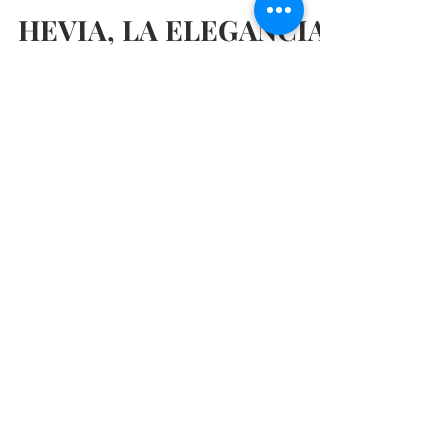
@madridmeenamora
7 may 2018
2 min de lectura
HEVIA, LA ELEGANCIA
Y CERCANÍA DE UN
CLÁSICO DE MADRID
Más de medio siglo en la calle Serrano avala a uno
de los clásicos de Madrid, un restaurante con
mucha historia que ahora en manos de la...
Restaurantes baratos en Madrid, Restaurantes
románticos en Madrid, Restaurantes de moda en
Madrid, Los mejores restaurantes en Madrid,
Nuevos restaurantes en Madrid, Restaurantes
recomendados en Madrid, Planes con amigos en
Madrid, Planes en Madrid, Planes molones en
Madrid