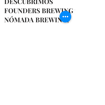
@madridmeenamora
23 abr 2019
3 min de lectura
DESCUBRIMOS
FOUNDERS BREWING y
NÓMADA BREWING,
CERVEZAS PREMIUM
PARA UNOS POCOS
ELEGIDOS
Hoy queremos hablaros de esas cervezas premium
elaboradas por cerveceras independientes con una
producción más limitada. Cervezas para unos
Restaurantes baratos en Madrid, Restaurantes
románticos en Madrid, Restaurantes de moda en