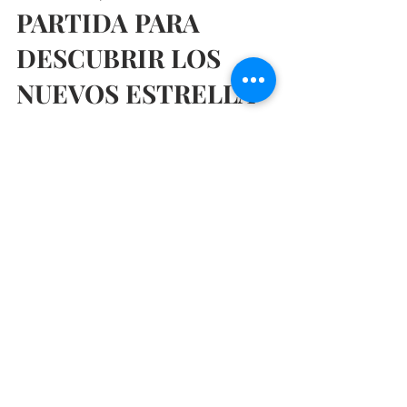
ALTEA, PUNTO DE
PARTIDA PARA
DESCUBRIR LOS
NUEVOS ESTRELLA
MICHELIN DE LA
PROVINCIA DE
ALICANTE
Cada día está más de moda planificar una
escapada en función de los restaurantes que
quieres visitar. Con la idea de ir a conocer los...
Restaurantes baratos en Madrid, Restaurantes
románticos en Madrid, Restaurantes de moda en