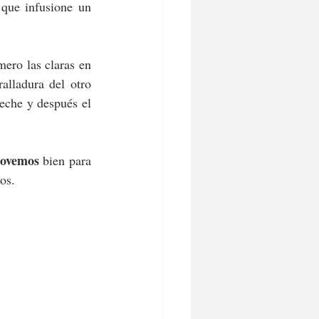
que infusione un 
ero las claras en 
lladura del otro 
eche y después el 
movemos 
bien para 
os.