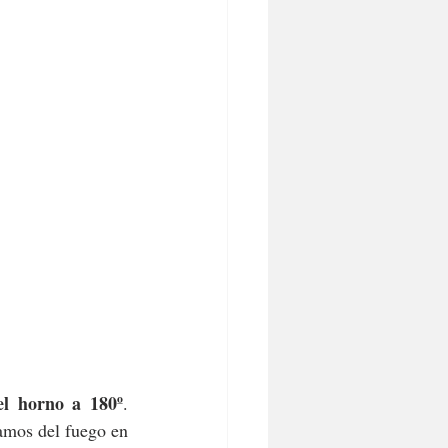
el horno a 180º
. 
ramos del fuego en 